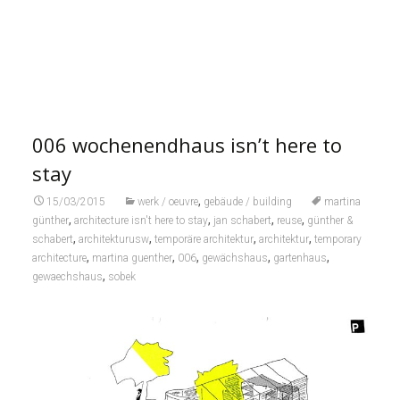
006 wochenendhaus isn’t here to
stay
,
15/03/2015
werk / oeuvre
gebäude / building
martina
,
,
,
,
günther
architecture isn't here to stay
jan schabert
reuse
günther &
,
,
,
,
schabert
architekturusw
temporäre architektur
architektur
temporary
,
,
,
,
,
architecture
martina guenther
006
gewächshaus
gartenhaus
,
gewaechshaus
sobek