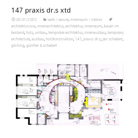
147 praxis dr.s xtd
,
05/01/2020
werk / oeuvre
innenraum / interior
,
,
,
,
architekturusw
innenarchitektur
architektur
innenraum
bauen im
,
,
,
,
,
bestand
holz
umbau
temporäre architektur
innenausbau
temporary
,
,
,
,
,
,
architecture
ausbau
holzkonstruktion
147
praxis dr.s
jan schabert
,
gilching
günther & schabert