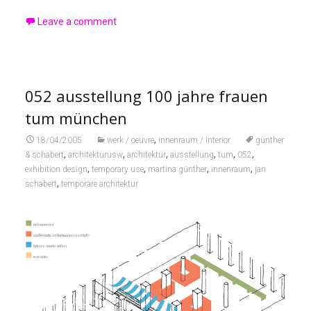
Leave a comment
052 ausstellung 100 jahre frauen
tum münchen
,
18/04/2005
werk / oeuvre
innenraum / interior
günther
,
,
,
,
,
,
& schabert
architekturusw
architektur
ausstellung
tum
052
,
,
,
,
exhibition design
temporary use
martina günther
innenraum
jan
,
schabert
temporäre architektur