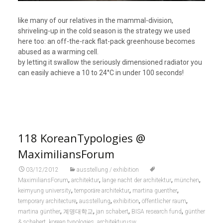
like many of our relatives in the mammal-division,
shriveling-up in the cold season is the strategy we used
here too: an off-the-rack flat-pack greenhouse becomes
abused as a warming cell.
by letting it swallow the seriously dimensioned radiator you
can easily achieve a 10 to 24°C in under 100 seconds!
118 KoreanTypologies @
MaximiliansForum
03/12/2012
ausstellung / exhibition
,
,
,
,
MaximiliansForum
architektur
lange nacht der architektur
münchen
,
,
,
keimyung university
temporäre architektur
martina guenther
,
,
,
,
temporary architecture
ausstellung
exhibition
öffentlicher raum
,
,
,
,
martina günther
계명대학교
jan schabert
BISA research fund
günther
,
,
& schabert
korean typologies
architekturusw