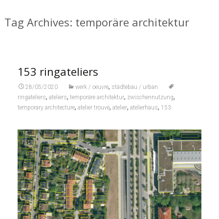
Tag Archives: temporäre architektur
153 ringateliers
,
28/05/2020
werk / oeuvre
städtebau / urban
,
,
,
,
ringateliers
ateliers
temporäre architektur
zwischennutzung
,
,
,
,
temporary architecture
atelier trouve
atelier
atelierhaus
153