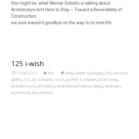
this might be, what Werner Sobek’s is talking about:
Architecture Isn’t Here to Stay – Toward a Reversibility of
Construction.
we sure waved it goodbye on the way to its next life.
125 i-wish
,
,
,
17/06/2013
film
korea
korean typologies
film
housing
,
,
,
,
,
,
gallery
125
jan schabert
i-wish
günther & schabert
south korea
,
,
,
,
architekturusw
architektur
temporäre architektur
daegu
temporary
,
architecture
documentary