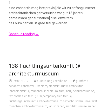
1
eine zahnärtin mag ihre praxis [die wir zu anfang unserer
architektonischen gehversuche vor gut 15 jahren
gemeinsam gebaut haben] bissl erweitern.
das büro neb’an ist grad frei geworden.
Continue reading
→
138 flüchtlingsunterkunft @
architekturmuseum
09/08/2017
ausstellung / exhibition
günther &
,
,
,
,
schabert
ephemeral urbanism
architekturusw
architektur
,
,
,
,
,
,
innenarchitektur
münchen
innenraum
tum
holz
holzkonstruktion
,
,
,
temporäre architektur
138
temporary architecture
,
flüchtlingsunterkunft
architekturmuseum der technischen universität
,
,
,
münchen
architekturmuseum
jan schabert
architekturmuseum der