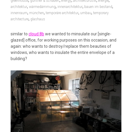
,
,
,
,
,
greenhouse
günther & schabert
energy
architekturusw
energie
,
,
,
,
architektur
wärmedämmung
innenarchitektur
bauen im bestand
,
,
,
,
innenraum
münchen
temporäre architektur
umbau
temporary
,
architecture
glashaus
similar to
cloud 8b
we wanted to minsulate our [single-
glazed] office, for working purposes on this occasion, and
again: who wants to destroy/replace them beauties of
windows, who wants to insulate the entire envelope of a
building?