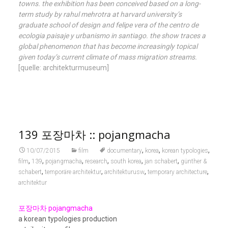
towns. the exhibition has been conceived based on a long-
term study by rahul mehrotra at harvard university’s
graduate school of design and felipe vera of the centro de
ecologia paisaje y urbanismo in santiago. the show traces a
global phenomenon that has become increasingly topical
given today’s current climate of mass migration streams.
[quelle: architekturmuseum]
139 포장마차 :: pojangmacha
,
,
,
10/07/2015
film
documentary
korea
korean typologies
,
,
,
,
,
,
film
139
pojangmacha
research
south korea
jan schabert
günther &
,
,
,
,
schabert
temporäre architektur
architekturusw
temporary architecture
architektur
포장마차 pojangmacha
a korean typologies production