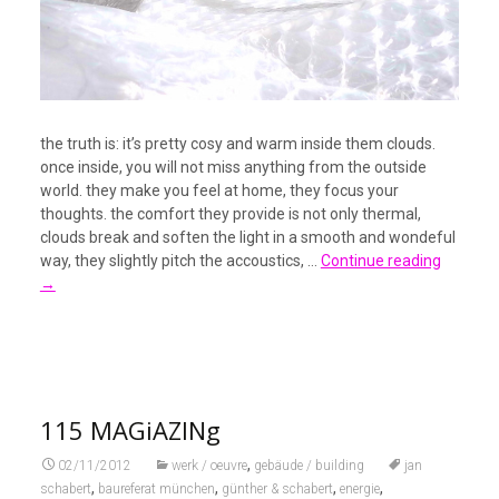
the truth is: it’s pretty cosy and warm inside them clouds.
once inside, you will not miss anything from the outside
world. they make you feel at home, they focus your
thoughts. the comfort they provide is not only thermal,
clouds break and soften the light in a smooth and wondeful
way, they slightly pitch the accoustics, …
Continue reading
→
115 MAGiAZINg
,
02/11/2012
werk / oeuvre
gebäude / building
jan
,
,
,
,
schabert
baureferat münchen
günther & schabert
energie