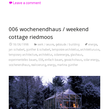
Leave a comment
006 wochenendhaus / weekend
cottage riedmoos
,
,
18/06/1998
werk / oeuvre
gebäude / building
energie
,
,
,
,
jan schabert
günther & schabert
temporäre architektur
architekturusw
,
,
,
,
temporary architecture
architektur
solarenergie
glashaus
,
,
,
,
,
experimentelles bauen
006
einfach bauen
gewächshaus
solar energy
,
,
,
wochenendhaus
realisierung
energy
martina günther