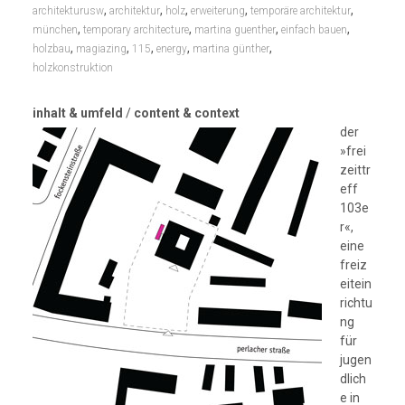
,
,
,
,
,
architekturusw
architektur
holz
erweiterung
temporäre architektur
,
,
,
,
münchen
temporary architecture
martina guenther
einfach bauen
,
,
,
,
,
holzbau
magiazing
115
energy
martina günther
holzkonstruktion
inhalt & umfeld
/
content & context
der
»frei
zeittr
eff
103e
r«,
eine
freiz
eitein
richtu
ng
für
jugen
dlich
e in