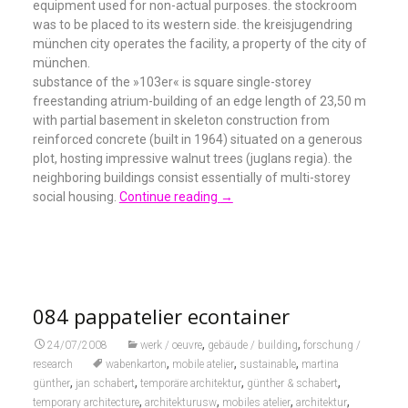
equipment used for non-actual purposes. the stockroom
was to be placed to its western side. the kreisjugendring
münchen city operates the facility, a property of the city of
münchen.
substance of the »103er« is square single-storey
freestanding atrium-building of an edge length of 23,50 m
with partial basement in skeleton construction from
reinforced concrete (built in 1964) situated on a generous
plot, hosting impressive walnut trees (juglans regia). the
neighboring buildings consist essentially of multi-storey
social housing.
Continue reading
→
084 pappatelier econtainer
,
,
24/07/2008
werk / oeuvre
gebäude / building
forschung /
,
,
,
research
wabenkarton
mobile atelier
sustainable
martina
,
,
,
,
günther
jan schabert
temporäre architektur
günther & schabert
,
,
,
,
temporary architecture
architekturusw
mobiles atelier
architektur