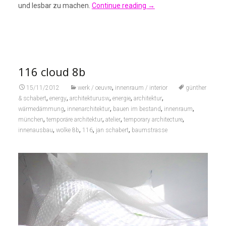
und lesbar zu machen.
Continue reading
→
116 cloud 8b
,
15/11/2012
werk / oeuvre
innenraum / interior
günther
,
,
,
,
,
& schabert
energy
architekturusw
energie
architektur
,
,
,
,
wärmedämmung
innenarchitektur
bauen im bestand
innenraum
,
,
,
,
münchen
temporäre architektur
atelier
temporary architecture
,
,
,
,
innenausbau
wolke 8b
116
jan schabert
baumstrasse