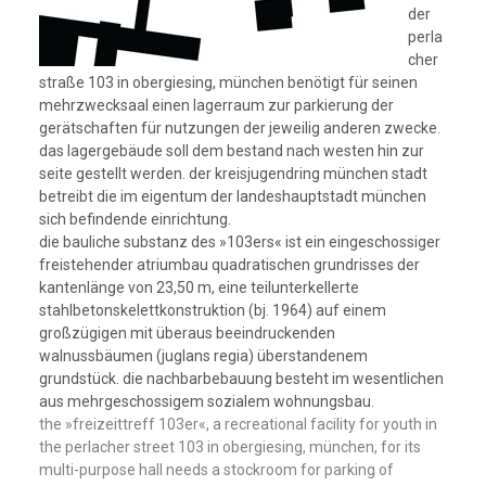
der
perla
cher
straße 103 in obergiesing, münchen benötigt für seinen
mehrzwecksaal einen lagerraum zur parkierung der
gerätschaften für nutzungen der jeweilig anderen zwecke.
das lagergebäude soll dem bestand nach westen hin zur
seite gestellt werden. der kreisjugendring münchen stadt
betreibt die im eigentum der landeshauptstadt münchen
sich befindende einrichtung.
die bauliche substanz des »103ers« ist ein eingeschossiger
freistehender atriumbau quadratischen grundrisses der
kantenlänge von 23,50 m, eine teilunterkellerte
stahlbetonskelettkonstruktion (bj. 1964) auf einem
großzügigen mit überaus beeindruckenden
walnussbäumen (juglans regia) überstandenem
grundstück. die nachbarbebauung besteht im wesentlichen
aus mehrgeschossigem sozialem wohnungsbau.
the »freizeittreff 103er«, a recreational facility for youth in
the perlacher street 103 in obergiesing, münchen, for its
multi-purpose hall needs a stockroom for parking of