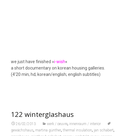
we just have finished »
i-wish
«
a short documentary on korean housing galleries.
(4’20 min; hd; korean/english; english subtitles)
122 winterglashaus
,
26/02/2013
werk / oeuvre
innenraum / interior
,
,
,
,
gewächshaus
martina günther
thermal insulation
jan schabert