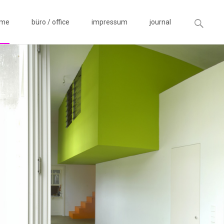
Suchen
ome
büro / office
impressum
journal
nt
nach: