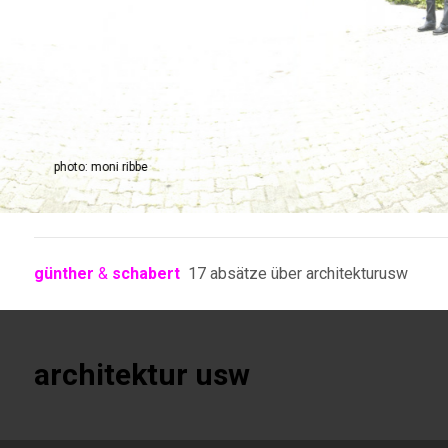
photo: moni ribbe
günther
&
schabert
17 absätze über architektur­usw
architektur usw