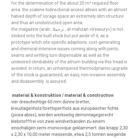
for the determination of the about 20 m² required floor
area. the scalene bidirectional access allows with an almost
halved depth of sorage space an extremely slim structure
and thus an unobstructed open area.
the magazine (arab.: نزخملا , al-mahzan »treasury«) is not
sticked onto the built stock but put aside of it,
as a
prototype witch site-specific adaptions. cost-generating
and chemical-intensive issues coming along with joints,
seams and settling turn dispensable as well as the
undesired climbability of the atrium-building via this tread is
avoided.
in return, an unhampered thermodynamic upgrade
of the stock is guaranteed, an easy, non-invasive assembly
and disassembly is assured.
material & konstruktion / material & construction
vier dreischichtige 60 mm dünne bretter,
kreuzlagenholz/brettsperrholz aus europäischer fichte
(picea abies), werden werkseitig demontagegerecht
klebstofffrei von zwei windverbänden zu einem
einschaligen semi-monocoque geklammert. das knapp 2,30
x 2,30 x 10,00 meter messende, etwa 2,5 tonnen wiegende