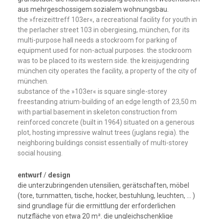
aus mehrgeschossigem sozialem wohnungsbau.
the »freizeittreff 103er«, a recreational facility for youth in
the perlacher street 103 in obergiesing, münchen, for its
multi-purpose hall needs a stockroom for parking of
equipment used for non-actual purposes. the stockroom
was to be placed to its western side. the kreisjugendring
münchen city operates the facility, a property of the city of
münchen.
substance of the »103er« is square single-storey
freestanding atrium-building of an edge length of 23,50 m
with partial basement in skeleton construction from
reinforced concrete (built in 1964) situated on a generous
plot, hosting impressive walnut trees (juglans regia). the
neighboring buildings consist essentially of multi-storey
social housing.
entwurf
/
design
die unterzubringenden utensilien, gerätschaften, möbel
(tore, turnmatten, tische, hocker, bestuhlung, leuchten, … )
sind grundlage für die ermittlung der erforderlichen
nutzfläche von etwa 20 m². die ungleichschenklige