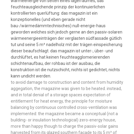
wärmeenergie von seiten eines lagerraumes, das
feuchteausgleichende prinzip der kontinuierlichen
kontrollierten querlüftung: das magazin ist ein
konzeptionelles (und eben gerade nicht
bau-/wärmedämmtechnisches) null-energie-haus
geworden welches sich jedoch gerne an den passiv-solaren
wärmeenergieeinträgen der verglasten südfassade gütlich
tut und seine 5 m³ nadelholz mit der trägen einspeicherung
dieser beaufschlagt. das magazin ist unter-, über- und
durchlüftet, es hat keinen feuchteagglomerierenden
schichtenaufbau, der rohbau ist der ausbau, die
konstruktion ist die nutzschicht, nichts ist gedichtet, nichts
kann undicht werden.
to avoid damage to construction and content from humidity
aggegation, the magazine was given to be heated. instead,
and in total denial of a storage spaces expectation of
entitlement for heat energy, the principle for moisture
balancing by continuous controlled cross-ventilation was
implemented: the magazine became a conceptual (not a
building- or insulation technological) zero-energy house,
more than happy though to charge the passiv-solar gains
harvested from its glazed southern façade to its 5 m³ of