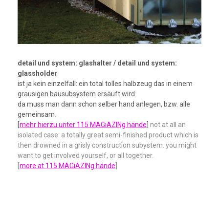
detail und system: glashalter / detail und system:
glassholder
ist ja kein einzelfall: ein total tolles halbzeug das in einem
grausigen bausubsystem ersäuft wird.
da muss man dann schon selber hand anlegen, bzw. alle
gemeinsam.
[
mehr hierzu unter 115 MAGiAZINg hände
]
not at all an
isolated case: a totally great semi-finished product which is
then drowned in a grisly construction subystem.
you might
want to get involved yourself, or all together.
[
more at 115 MAGiAZINg hände
]