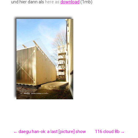
und hier dann als
here as
download
(1mb)
Post
←
daegu han-ok: a last [picture] show
116 cloud 8b
→