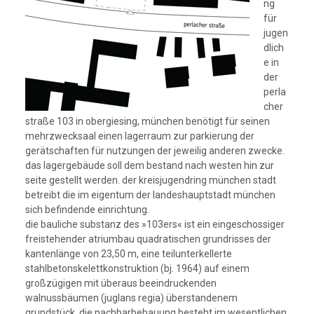
ng
für
jugen
dlich
e in
der
perla
cher
straße 103 in obergiesing, münchen benötigt für seinen
mehrzwecksaal einen lagerraum zur parkierung der
gerätschaften für nutzungen der jeweilig anderen zwecke.
das lagergebäude soll dem bestand nach westen hin zur
seite gestellt werden. der kreisjugendring münchen stadt
betreibt die im eigentum der landeshauptstadt münchen
sich befindende einrichtung.
die bauliche substanz des »103ers« ist ein eingeschossiger
freistehender atriumbau quadratischen grundrisses der
kantenlänge von 23,50 m, eine teilunterkellerte
stahlbetonskelettkonstruktion (bj. 1964) auf einem
großzügigen mit überaus beeindruckenden
walnussbäumen (juglans regia) überstandenem
grundstück. die nachbarbebauung besteht im wesentlichen