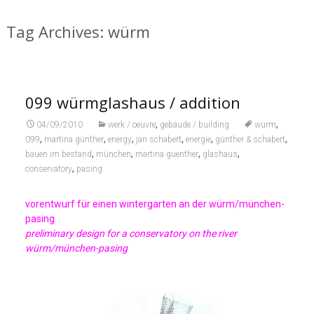
Tag Archives: würm
099 würmglashaus / addition
,
,
04/09/2010
werk / oeuvre
gebäude / building
würm
,
,
,
,
,
,
099
martina günther
energy
jan schabert
energie
günther & schabert
,
,
,
,
bauen im bestand
münchen
martina guenther
glashaus
,
conservatory
pasing
vorentwurf für einen wintergarten an der würm/münchen-
pasing
preliminary design for a conservatory on the river
würm/münchen-pasing