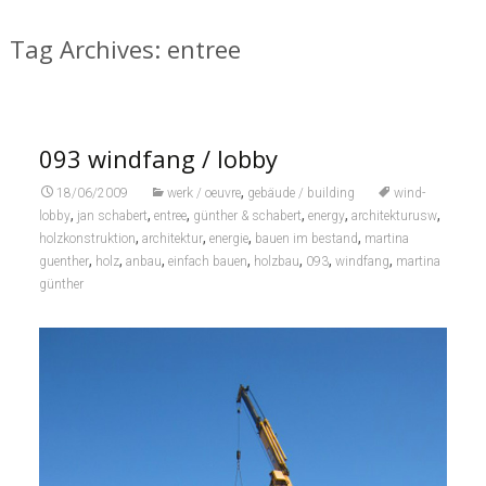
Tag Archives: entree
093 windfang / lobby
,
18/06/2009
werk / oeuvre
gebäude / building
wind-
,
,
,
,
,
,
lobby
jan schabert
entree
günther & schabert
energy
architekturusw
,
,
,
,
holzkonstruktion
architektur
energie
bauen im bestand
martina
,
,
,
,
,
,
,
guenther
holz
anbau
einfach bauen
holzbau
093
windfang
martina
günther