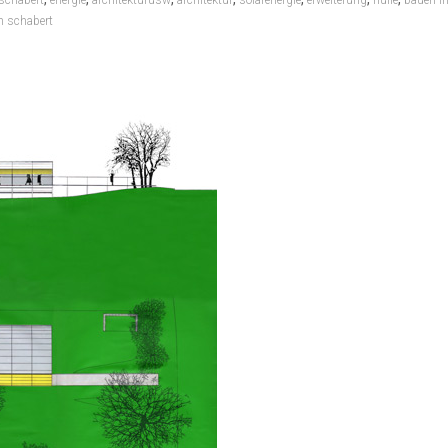
schabert
energie
architekturusw
architektur
solarenergie
erweiterung
hülle
bauen i
n schabert