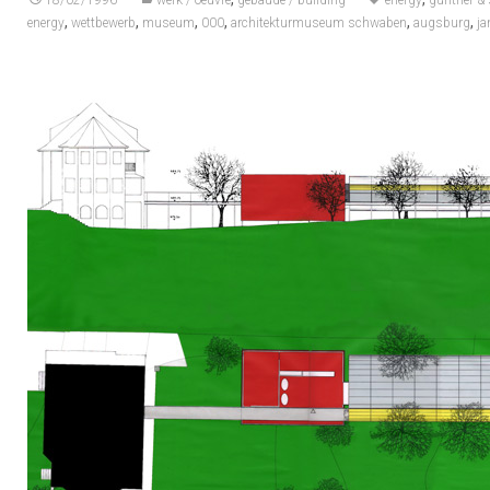
18/02/1996
werk / oeuvre
gebäude / building
energy
günther & 
,
,
,
,
,
,
energy
wettbewerb
museum
000
architekturmuseum schwaben
augsburg
ja