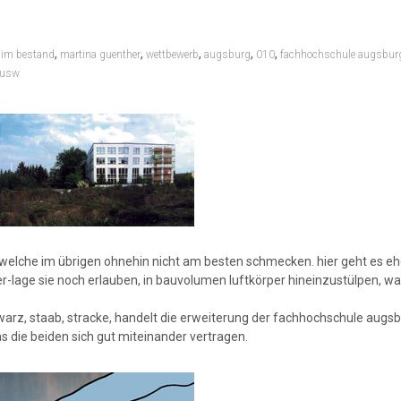
,
,
,
,
,
 im bestand
martina guenther
wettbewerb
augsburg
010
fachhochschule augsbur
rusw
e, welche im übrigen ohnehin nicht am besten schmecken. hier geht es e
ter-lage sie noch erlauben, in bauvolumen luftkörper hineinzustülpen, w
arz, staab, stracke, handelt die erweiterung der fachhochschule augs
as die beiden sich gut miteinander vertragen.