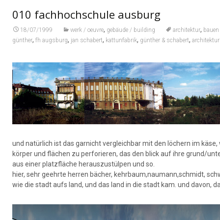
010 fachhochschule ausburg
,
,
18/07/1999
werk / oeuvre
gebäude / building
architektur
bauen
,
,
,
,
,
günther
fh augsburg
jan schabert
kattunfabrik
günther & schabert
architektu
und natürlich ist das garnicht vergleichbar mit den löchern im käs
körper und flächen zu perforieren, das den blick auf ihre grund/un
aus einer platzfläche herauszustülpen und so.
hier, sehr geehrte herren bächer, kehrbaum,naumann,schmidt, schw
wie die stadt aufs land, und das land in die stadt kam. und davon, d