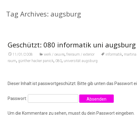
Tag Archives: augsburg
Geschützt: 080 informatik uni augsburg
,
,
11/01/2008
werk / oeuvre
freiraum / exterior
informatik
martina
,
,
,
raum
günther hacker panick
080
universität augsburg
Dieser Inhalt ist passwortgeschützt. Bitte gib unten das Passwort 
Passwort:
Um die Kommentare zu sehen, musst du dein Passwort eingeben.