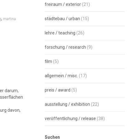
freiraum / exterior
(21)
,
städtebau / urban
(15)
g
martina
lehre / teaching
(26)
forschung / research
(9)
film
(5)
allgemein / misc.
(17)
preis / award
(5)
her darum,
asserflächen
ausstellung / exhibition
(22)
burg davon,
veröffentlichung / release
(38)
Suchen