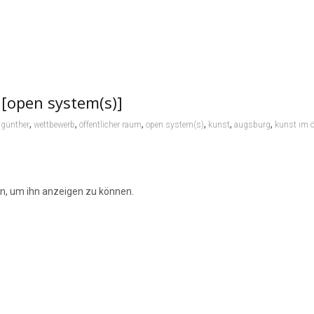
 [open system(s)]
,
,
,
,
,
,
 günther
wettbewerb
öffentlicher raum
open system(s)
kunst
augsburg
kunst im ö
ein, um ihn anzeigen zu können.