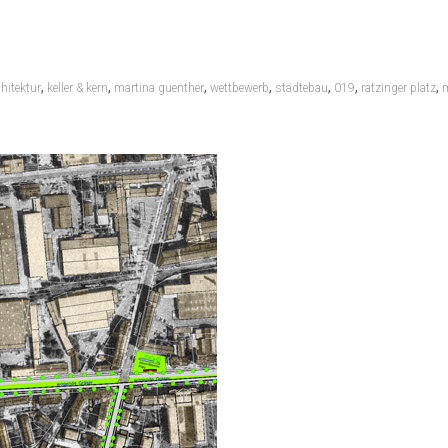
,
,
,
,
,
,
,
chitektur
keller & kern
martina guenther
wettbewerb
städtebau
019
ratzinger platz
m