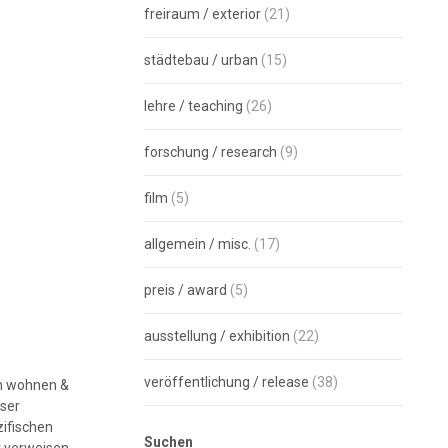
freiraum / exterior
(21)
städtebau / urban
(15)
lehre / teaching
(26)
forschung / research
(9)
film
(5)
allgemein / misc.
(17)
preis / award
(5)
ausstellung / exhibition
(22)
veröffentlichung / release
(38)
on wohnen &
eser
ifischen
Suchen