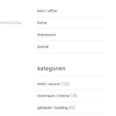
büro / office
,
home
artina günther
impressum
journal
kategorien
werk / oeuvre
(122)
innenraum / interior
(38)
gebäude / building
(63)