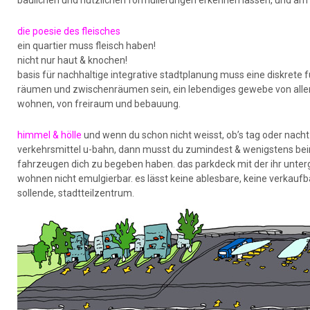
baulichen und nutzlichen formulierungen erkennen lassen, und am e
die poesie des fleisches
ein quartier muss fleisch haben!
nicht nur haut & knochen!
basis für nachhaltige integrative stadtplanung muss eine diskrete 
räumen und zwischenräumen sein, ein lebendiges gewebe von allen 
wohnen, von freiraum und bebauung.
himmel & hölle
und wenn du schon nicht weisst, ob’s tag oder nacht
verkehrsmittel u-bahn, dann musst du zumindest & wenigstens beim w
fahrzeugen dich zu begeben haben. das parkdeck mit der ihr unter
wohnen nicht emulgierbar. es lässt keine ablesbare, keine verkaufb
sollende, stadtteilzentrum.