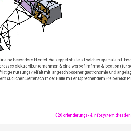
ür eine besondere klientel. die zeppelinhalle ist solches special-unit. ki
es grosses elektronikunternehmen & eine werbefilmfirma & location (für 
el- fristige nutzungsvielfalt mit angeschlossener gastronomie und angel
dem südlichen Seitenschiff der Halle mit entsprechendem Freibereich Pl
020 orientierungs- & infosystem dresde