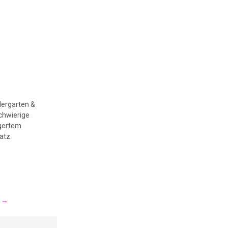
ndergarten &
schwierige
agertem
atz.
n
→