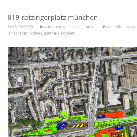
019 ratzingerplatz münchen
,
,
18/06/2000
werk / oeuvre
städtebau / urban
architekturusw
ar
,
,
jan schabert
wohnen
günther & schabert