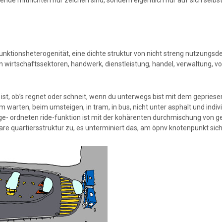
nde mitnichten nur zeichen sind, sondern eigentlich nur auf sich selbs
funktionsheterogenität, eine dichte struktur von nicht streng nutzungsd
wirtschaftssektoren, handwerk, dienstleistung, handel, verwaltung, vo
 ist, ob’s regnet oder schneit, wenn du unterwegs bist mit dem gepries
arten, beim umsteigen, in tram, in bus, nicht unter asphalt und indivi
ge- ordneten ride-funktion ist mit der kohärenten durchmischung von 
are quartiersstruktur zu, es unterminiert das, am öpnv knotenpunkt sic