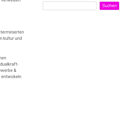
t verweisen.
Suchen
eterminierten
n kultur und
enen
dualkraft-
gewerbe &
h entwickeln