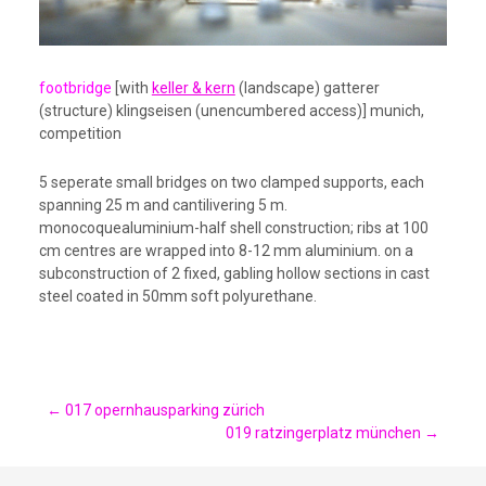
footbridge
[with
keller & kern
(landscape) gatterer
(structure) klingseisen (unencumbered access)] munich,
competition
5 seperate small bridges on two clamped supports, each
spanning 25 m and cantilivering 5 m.
monocoquealuminium-half shell construction; ribs at 100
cm centres are wrapped into 8-12 mm aluminium. on a
subconstruction of 2 fixed, gabling hollow sections in cast
steel coated in 50mm soft polyurethane.
Post
←
017 opernhausparking zürich
019 ratzingerplatz münchen
→