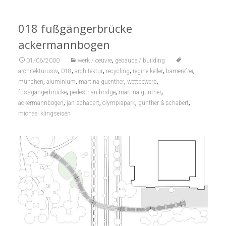
018 fußgängerbrücke
ackermannbogen
,
01/06/2000
werk / oeuvre
gebäude / building
,
,
,
,
,
,
architekturusw
018
architektur
recycling
regine keller
barrierefrei
,
,
,
,
münchen
aluminium
martina guenther
wettbewerb
,
,
,
fussgängerbrücke
pedestrian bridge
martina günther
,
,
,
,
ackermannbogen
jan schabert
olympiapark
günther & schabert
michael klingseisen