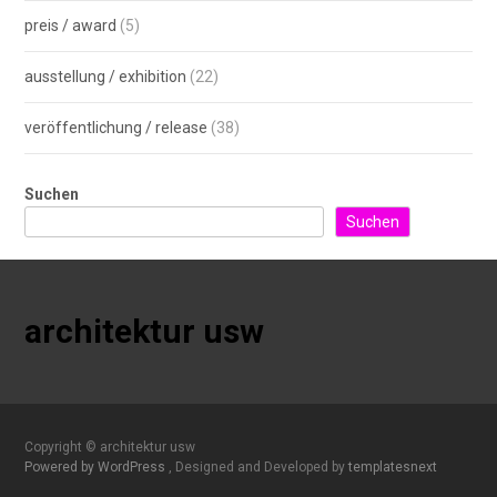
preis / award
(5)
ausstellung / exhibition
(22)
veröffentlichung / release
(38)
Suchen
Suchen
architektur usw
Copyright © architektur usw
Powered by WordPress
, Designed and Developed by
templatesnext