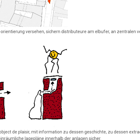
rientierung versehen, sichern distributeure am elbufer, an zentralen v
bject de plaisir, mit information zu dessen geschichte, zu dessen extrao
einräumliche lagepläne innerhalb der anlagen sicher.