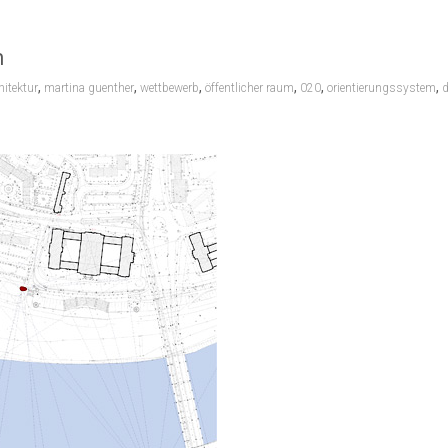
n
,
,
,
,
,
,
hitektur
martina guenther
wettbewerb
öffentlicher raum
020
orientierungssystem