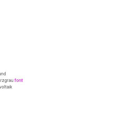
und
arzgrau
font
voltaik