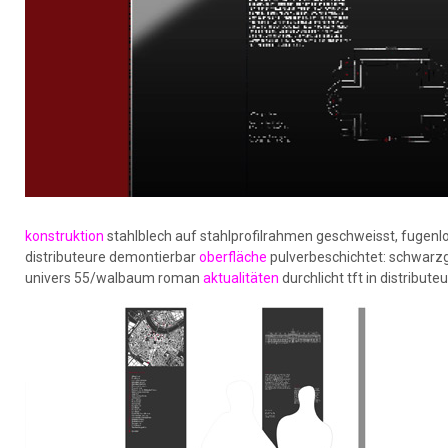
konstruktion
stahlblech auf stahlprofilrahmen geschweisst, fugenlo
distributeure demontierbar
oberfläche
pulverbeschichtet: schwarz
univers 55/walbaum roman
aktualitäten
durchlicht tft in distribut