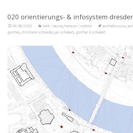
020 orientierungs- & infosystem dresde
,
,
28/08/2000
werk / oeuvre
freiraum / exterior
architekturusw
arc
,
,
,
günther
christiane schneider
jan schabert
günther & schabert