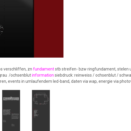
s verschliffen, zn
fundament
stb streifen- bzw ringfundament, stelen 
grau /ochsenblut
information
siebdruck: reinweiss / ochsenblut / schw
euren, events in umlaufendem led-band, daten via wap, energie via photo