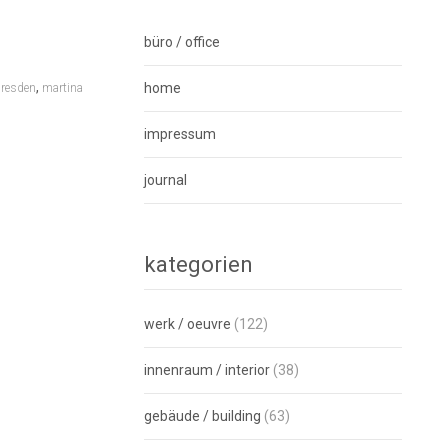
büro / office
,
home
dresden
martina
impressum
journal
kategorien
werk / oeuvre
(122)
innenraum / interior
(38)
gebäude / building
(63)