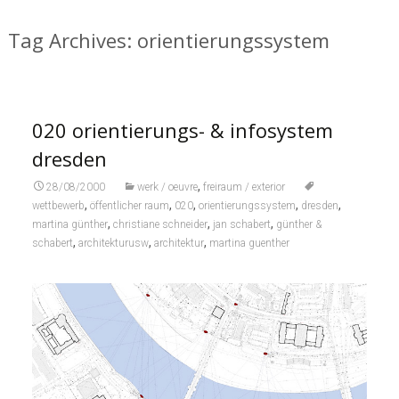
Tag Archives: orientierungssystem
020 orientierungs- & infosystem
dresden
,
28/08/2000
werk / oeuvre
freiraum / exterior
,
,
,
,
,
wettbewerb
öffentlicher raum
020
orientierungssystem
dresden
,
,
,
martina günther
christiane schneider
jan schabert
günther &
,
,
,
schabert
architekturusw
architektur
martina guenther