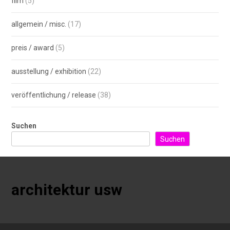
film
(5)
allgemein / misc.
(17)
preis / award
(5)
ausstellung / exhibition
(22)
veröffentlichung / release
(38)
Suchen
Suchen
architektur usw