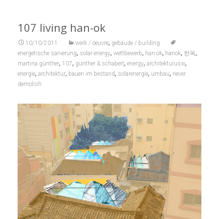
107 living han-ok
,
10/10/2011
werk / oeuvre
gebäude / building
,
,
,
,
,
,
energetische sanierung
solar energy
wettbewerb
han-ok
hanok
한옥
,
,
,
,
,
martina günther
107
günther & schabert
energy
architekturusw
,
,
,
,
,
energie
architektur
bauen im bestand
solarenergie
umbau
never
demolish