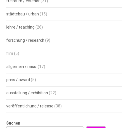
freiraum / exterior
(21)
städtebau / urban
(15)
lehre / teaching
(26)
forschung / research
(9)
film
(5)
allgemein / misc.
(17)
preis / award
(5)
ausstellung / exhibition
(22)
veröffentlichung / release
(38)
Suchen