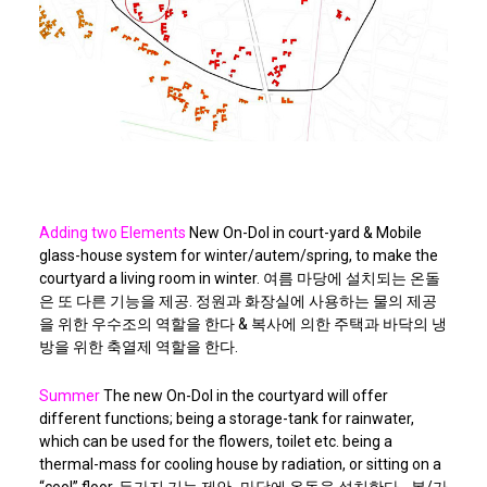
Adding two Elements
New On-Dol in court-yard &
Mobile
glass-house system for winter/autem/spring, to make the
courtyard a living room in winter. 여름 마당에 설치되는 온돌
은 또 다른 기능을 제공. 정원과 화장실에 사용하는 물의 제공
을 위한 우수조의 역할을 한다 & 복사에 의한 주택과 바닥의 냉
방을 위한 축열제 역할을 한다.
Summer
The new On-Dol in the courtyard
will offer
different functions;
being a storage-tank for rainwater,
which can be used for the flowers, toilet etc. being a
thermal-mass for cooling house by radiation, or sitting on a