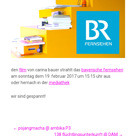
den
film
von carina bauer strahlt das
bayerische fernsehen
am sonntag dem 19. februar 2017 um 15:15 uhr aus.
oder hernach in der
mediathek
wir sind gespannt!
Post
←
pojangmacha @ ambika P3
138 flüchtlingsunterkunft @ DAM
→