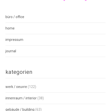
navigation
büro / office
home
impressum
journal
kategorien
werk / oeuvre
(122)
innenraum / interior
(38)
gebäude / building
(63)