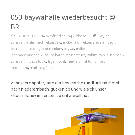
053 baywahalle wiederbesucht @
BR
,
15/01/2017
veröffentlichung / release
053
jan
,
,
,
,
,
,
schabert
atelier
architekturusw
möbel
architektur
niederarnbach
,
,
,
,
bauen im bestand
documentary
baywa
möbelbau
,
,
,
,
landmaschinenhalle
carina bauer
atelier trouve
sabine reeh
guenther &
,
,
,
,
,
schabert
index-studio
lagermöbel
innenarchitektur
umbau
,
innenraum
martina günther
zehn jahre später, kam der bayerische rundfunk nochmal
nach niederarnbach, gucken ob und wie sich unser
»traumhaus« in der zeit so entwickelt hat.