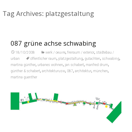
Tag Archives: platzgestaltung
087 grüne achse schwabing
,
,
18/10/2008
werk / oeuvre
freiraum / exterior
städtebau /
,
,
,
,
urban
öffentlicher raum
platzgestaltung
gutachten
schwabing
,
,
,
,
martina günther
urbanes wohnen
jan schabert
manfred drum
,
,
,
,
,
günther & schabert
architekturusw
087
architektur
münchen
martina guenther