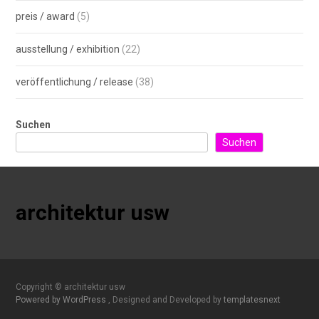
preis / award
(5)
ausstellung / exhibition
(22)
veröffentlichung / release
(38)
Suchen
Suchen
architektur usw
Copyright © architektur usw
Powered by WordPress
, Designed and Developed by
templatesnext