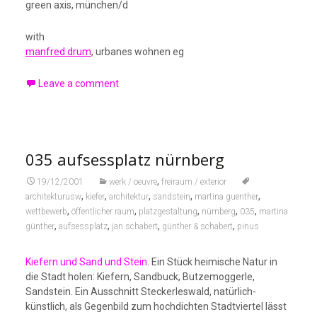
green axis, münchen/d
with
manfred drum
, urbanes wohnen eg
Leave a comment
035 aufsessplatz nürnberg
,
19/12/2001
werk / oeuvre
freiraum / exterior
,
,
,
,
,
architekturusw
kiefer
architektur
sandstein
martina guenther
,
,
,
,
,
wettbewerb
öffentlicher raum
platzgestaltung
nürnberg
035
martina
,
,
,
,
günther
aufsessplatz
jan schabert
günther & schabert
pinus
Kiefern und Sand und Stein
.
Ein Stück heimische Natur in
die Stadt holen: Kiefern, Sandbuck, Butzemoggerle,
Sandstein. Ein Ausschnitt Steckerleswald, natürlich-
künstlich, als Gegenbild zum hochdichten Stadtviertel lässt