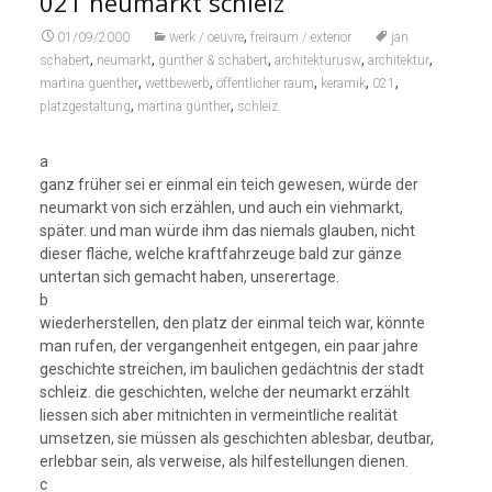
021 neumarkt schleiz
,
01/09/2000
werk / oeuvre
freiraum / exterior
jan
,
,
,
,
,
schabert
neumarkt
günther & schabert
architekturusw
architektur
,
,
,
,
,
martina guenther
wettbewerb
öffentlicher raum
keramik
021
,
,
platzgestaltung
martina günther
schleiz
a
ganz früher sei er einmal ein teich gewesen, würde der
neumarkt von sich erzählen, und auch ein viehmarkt,
später. und man würde ihm das niemals glauben, nicht
dieser fläche, welche kraftfahrzeuge bald zur gänze
untertan sich gemacht haben, unserertage.
b
wiederherstellen, den platz der einmal teich war, könnte
man rufen, der vergangenheit entgegen, ein paar jahre
geschichte streichen, im baulichen gedächtnis der stadt
schleiz. die geschichten, welche der neumarkt erzählt
liessen sich aber mitnichten in vermeintliche realität
umsetzen, sie müssen als geschichten ablesbar, deutbar,
erlebbar sein, als verweise, als hilfestellungen dienen.
c