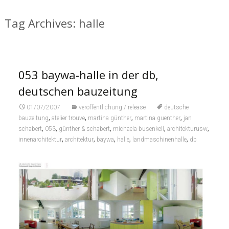
Tag Archives: halle
053 baywa-halle in der db,
deutschen bauzeitung
01/07/2007
veröffentlichung / release
deutsche
,
,
,
,
bauzeitung
atelier trouve
martina günther
martina guenther
jan
,
,
,
,
,
schabert
053
günther & schabert
michaela busenkell
architekturusw
,
,
,
,
,
innenarchitektur
architektur
baywa
halle
landmaschinenhalle
db