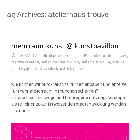
Tag Archives: atelierhaus trouve
mehrraumkunst @ kunstpavillon
,
,
16/03/2017
allgemein / misc.
architektur
atelier trouve
,
,
,
,
martina guenther
atelier
mehrraumkunst
atelierhaus trouve
martina
,
,
günther
günther & schabert
architekturusw
wie können wir bürokratische hürden abbauen und anreize
für mehr atelierraum in münchen schaffen?
unterschiedliche wege und heterogene nutzungskonzepte
als teil einer zukunftsweisenden stadtentwicklung werden
diskutiert.