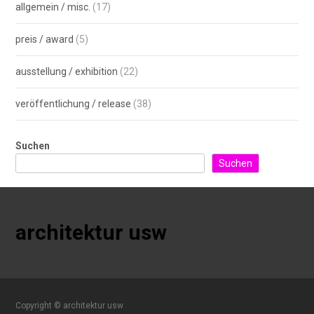
allgemein / misc.
(17)
preis / award
(5)
ausstellung / exhibition
(22)
veröffentlichung / release
(38)
Suchen
Suchen
architektur usw
Copyright © architektur usw