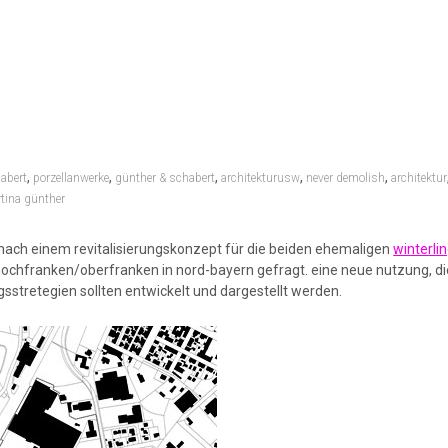
,
,
,
,
,
habert
porzellanwerke
günther & schabert
architekturusw
never demolish
architektur
tina günther
 nach einem revitalisierungskonzept für die beiden ehemaligen
winterli
hochfranken/oberfranken in nord-bayern gefragt. eine neue nutzung, d
tretegien sollten entwickelt und dargestellt werden.