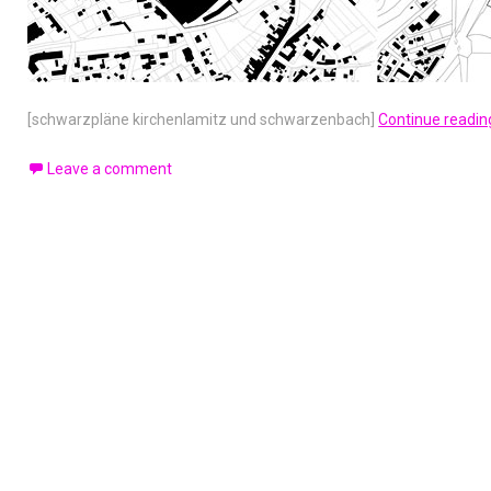
[schwarzpläne kirchenlamitz und schwarzenbach]
Continue readi
Leave a comment