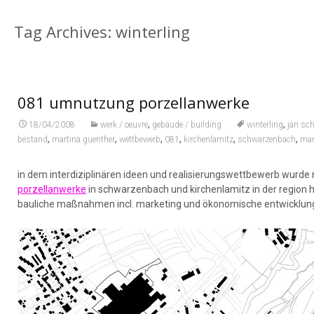
Tag Archives: winterling
081 umnutzung porzellanwerke
,
,
18/04/2008
werk / oeuvre
gebäude / building
winterling
jan sc
,
,
,
,
,
,
bestand
martina guenther
wettbewerb
081
kirchenlamitz
schwarzenbach
mar
in dem interdiziplinären ideen und realisierungswettbewerb wurde
porzellanwerke
in schwarzenbach und kirchenlamitz in der region 
bauliche maßnahmen incl. marketing und ökonomische entwicklungss