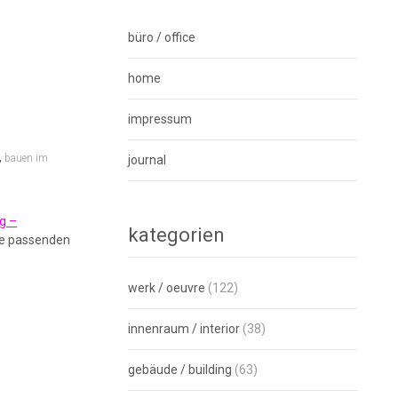
büro / office
home
impressum
,
bauen im
journal
ng –
kategorien
ie passenden
werk / oeuvre
(122)
innenraum / interior
(38)
gebäude / building
(63)