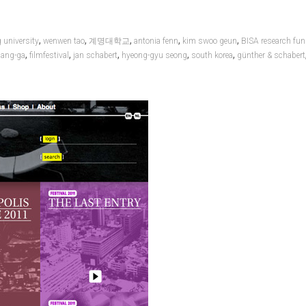
,
,
,
,
,
 university
wenwen tao
계명대학교
antonia fenn
kim swoo geun
BISA research fu
,
,
,
,
,
sang-ga
filmfestival
jan schabert
hyeong-gyu seong
south korea
günther & schabert