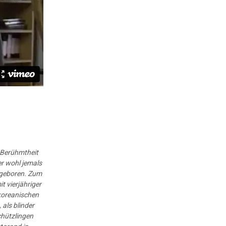
e Berühmtheit
er wohl jemals
 geboren. Zum
t vierjähriger
dkoreanischen
 als blinder
chützlingen