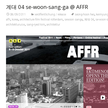
계대 04 se-woon-sang-ga @ AFFR
,
08/09/2011
veröffentlichung / release
seong-hoon heo
keimyung
,
,
,
,
,
affr
korea
architecture film festival rotterdam
sewoon sanga
계대 04
se-woon-
,
,
architekturusw
sang-ryeol kim
architektur