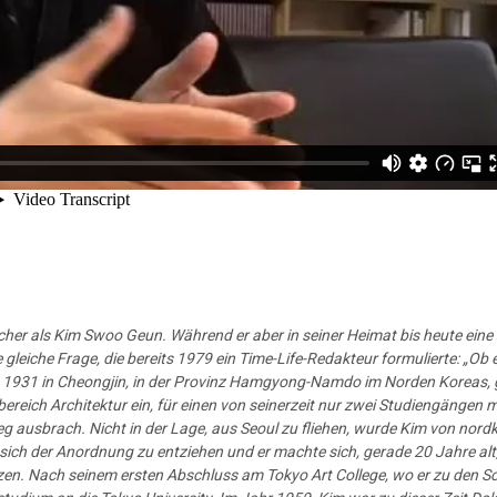
icher als Kim Swoo Geun. Während er aber in seiner Heimat bis heute ein
 gleiche Frage, die bereits 1979 ein Time-Life-Redakteur formulierte: „Ob 
1931 in Cheongjin, in der Provinz Hamgyong-Namdo im Norden Koreas,
ereich Architektur ein, für einen von seinerzeit nur zwei Studiengängen mi
eg ausbrach. Nicht in der Lage, aus Seoul zu fliehen, wurde Kim von nor
sich der Anordnung zu entziehen und er machte sich, gerade 20 Jahre alt,
zen. Nach seinem ersten Abschluss am Tokyo Art College, wo er zu den S