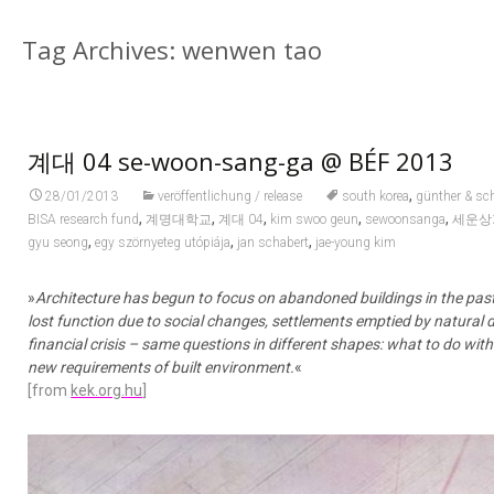
Tag Archives: wenwen tao
계대 04 se-woon-sang-ga @ BÉF 2013
,
28/01/2013
veröffentlichung / release
south korea
günther & sc
,
,
,
,
,
BISA research fund
계명대학교
계대 04
kim swoo geun
sewoonsanga
세운상
,
,
,
gyu seong
egy szörnyeteg utópiája
jan schabert
jae-young kim
»
Architecture has begun to focus on abandoned buildings in the past 
lost function due to social changes, settlements emptied by natural d
financial crisis – same questions in different shapes: what to do wi
new requirements of built environment.
«
[from
kek.org.hu
]