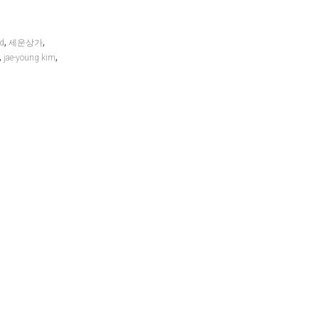
,
,
nd
세운상가
,
,
jae-young kim