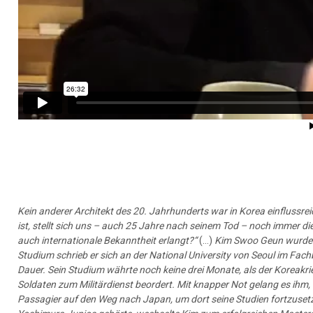
Kein anderer Architekt des 20. Jahrhunderts war in Korea einflussre
ist, stellt sich uns – auch 25 Jahre nach seinem Tod – noch immer die
auch internationale Bekanntheit erlangt?“
(…)
Kim Swoo Geun wurde 
Studium schrieb er sich an der National University von Seoul im Fachb
Dauer. Sein Studium währte noch keine drei Monate, als der Koreakri
Soldaten zum Militärdienst beordert. Mit knapper Not gelang es ihm, 
Passagier auf den Weg nach Japan, um dort seine Studien fortzuset