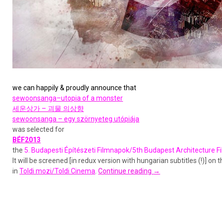
we can happily & proudly announce that
sewoonsanga–utopia of a monst
er
세운상가 – 괴물 의상향
sewoonsanga – egy szörnyeteg utópiája
was selected for
BÉF2013
the
5. Budapesti Építészeti Filmnapok/5th Budapest Architecture F
It will be screened [in redux version with hungarian subtitles (!)] on
in
Toldi mozi/Toldi Cinema
.
Continue reading
→