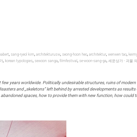
,
,
,
,
,
,
habert
sang-ryeol kim
architekturusw
seong-hoon heo
architektur
wenwen tao
keim
,
,
,
,
,
가
korean typologies
sewoon sanga
filmfestival
se-woon-sang-ga
세운상가 - 괴물 
few years worldwide. Politically undesirable structures, ruins of modern 
isasters and „skeletons” left behind by arrested developments as results 
th abandoned spaces, how to provide them with new function, how could th