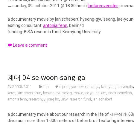
→ sunday, 09. october 2011 @ 18:30 hrs in
lantarenvenster
, cinema
a documentary movie by jan schabert, hyeong-gyu seong, jae-youn
editing consultant:
antonia fenn
, berlin/d
funding: BISA research fund, Keimyung University
Leave a comment
계대 04 se-woon-sang-ga
,
,
20/05/2011
film
e joong-jae
sewoonsanga
keimyung university
,
,
,
,
,
,
korea
kim swoo geun
hyeong-gyu seong
movie
jae-young kim
never demolish
,
,
,
,
antonia fenn
research
yi jong-ho
BISA research fund
jan schabert
a documentary movie about our research in the life of 세운상가: 60
dinosaur, more than 1.000 meters of beton brut. featuring intervie