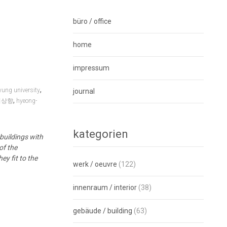
büro / office
home
impressum
,
yung university
journal
,
의상향
hyeong-
kategorien
buildings with
of the
ey fit to the
werk / oeuvre
(122)
innenraum / interior
(38)
gebäude / building
(63)