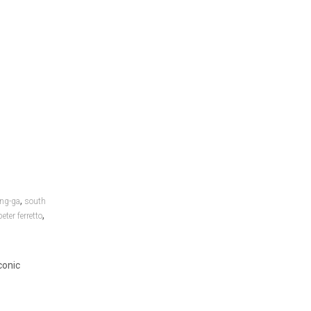
,
ng-ga
south
,
peter ferretto
conic