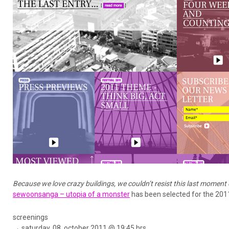
Because we love crazy buildings, we couldn’t resist this last moment
sewoonsanga – utopia of a monster
has been selected for the 2011
screenings
→ saturday, 08. october 2011 @ 19:45 hrs