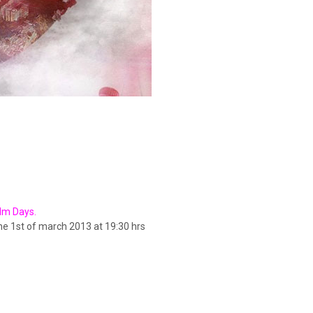
ilm Days.
 the 1st of march 2013 at 19:30 hrs