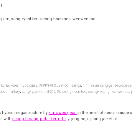
 1
g kim, sang-ryeol kim, seong-hoon heo, wenwen tao
,
,
,
,
,
,
,
korea
korean typologies
계명대학교
sewoon sanga
film
se-un-sang-ga
se-woon-sa
,
,
,
,
,
,
documentary
sang-ryeol kim
세운상가
seong-hoon heo
seung-h-sang
wenwen tao
s hybrid megastructure by
kim swoo geun
in the heart of seoul, unique i
ws with
seung-h-sang
,
peter ferretto
, yi jong-ho, e joong-jae et al.