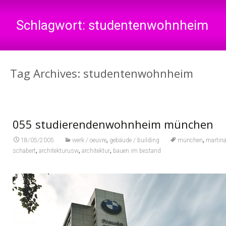
Schlagwort:
studentenwohnheim
Tag Archives: studentenwohnheim
055 studierendenwohnheim münchen
,
,
18/05/2005
werk / oeuvre
gebäude / building
münchen
martina
,
,
,
schabert
architekturusw
architektur
bauen im bestand