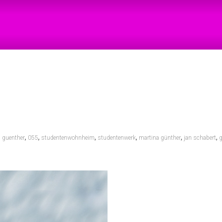
,
,
,
,
,
,
 guenther
055
studentenwohnheim
studentenwerk
martina günther
jan schabert
g