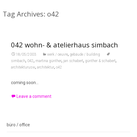
Tag Archives: o42
042 wohn- & atelierhaus simbach
,
18/05/2003
werk / oeuvre
gebäude / building
,
,
,
,
,
simbach
042
martina günther
jan schabert
günther & schabert
,
,
architekturusw
architektur
o42
coming soon…
Leave a comment
büro / office