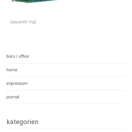
[aquarell: mg]
büro / office
home
impressum
journal
kategorien