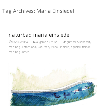
Tag Archives: Maria Einsiedel
naturbad maria einsiedel
,
06/05/2024
allgemein / misc.
günther & schabert
,
,
,
,
,
,
martina guenther
bad
Naturbad
Maria Einsiedel
aquarell
freibad
martina günther