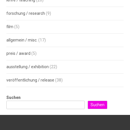
lehre / teaching
(26)
forschung / research
(9)
film
(5)
allgemein / misc.
(17)
preis / award
(5)
ausstellung / exhibition
(22)
veröffentlichung / release
(38)
Suchen
Suchen