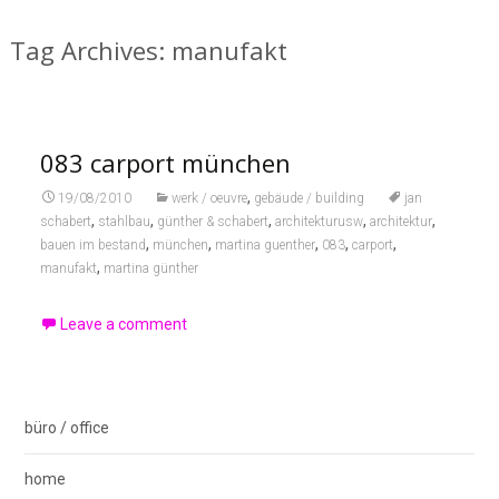
Tag Archives: manufakt
083 carport münchen
,
19/08/2010
werk / oeuvre
gebäude / building
jan
,
,
,
,
,
schabert
stahlbau
günther & schabert
architekturusw
architektur
,
,
,
,
,
bauen im bestand
münchen
martina guenther
083
carport
,
manufakt
martina günther
Leave a comment
büro / office
home