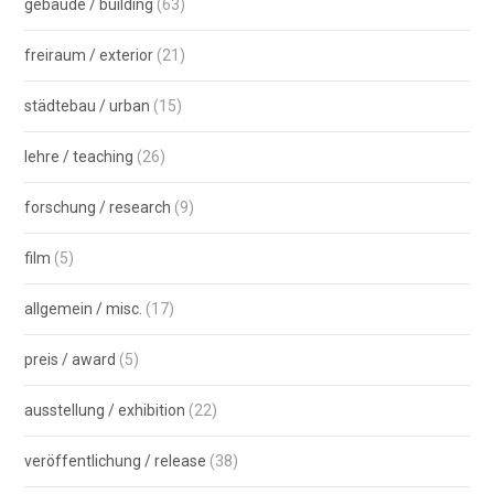
gebäude / building
(63)
freiraum / exterior
(21)
städtebau / urban
(15)
lehre / teaching
(26)
forschung / research
(9)
film
(5)
allgemein / misc.
(17)
preis / award
(5)
ausstellung / exhibition
(22)
veröffentlichung / release
(38)