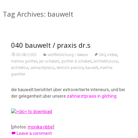
Tag Archives: bauwelt
040 bauwelt / praxis dr.s
,
,
05/08/2003
veröffentlichung / release
040
möbel
,
,
,
,
martina günther
jan schabert
günther & schabert
architekturusw
,
,
,
,
architektur
zahnarztpraxis
dentists practice
bauwelt
martina
guenther
die bauwelt berichtet über extrovertierte interieurs, und bei
der gelegenheit über unsere
zahnarztpraxis in gilching
:
[photos:
monika ribbe
]
Leave a comment