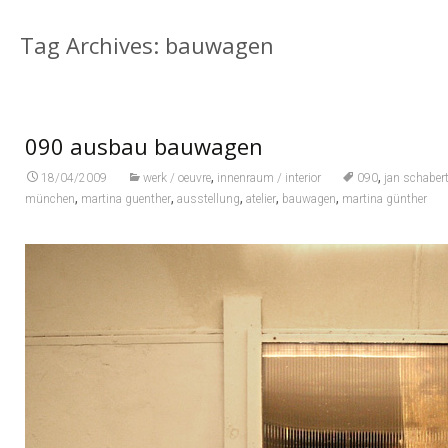
Tag Archives: bauwagen
090 ausbau bauwagen
,
,
18/04/2009
werk / oeuvre
innenraum / interior
090
jan schaber
,
,
,
,
,
münchen
martina guenther
ausstellung
atelier
bauwagen
martina günther