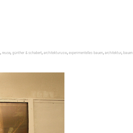
,
,
,
,
,
,
t
reuse
günther & schabert
architekturusw
experimentelles bauen
architektur
bauen