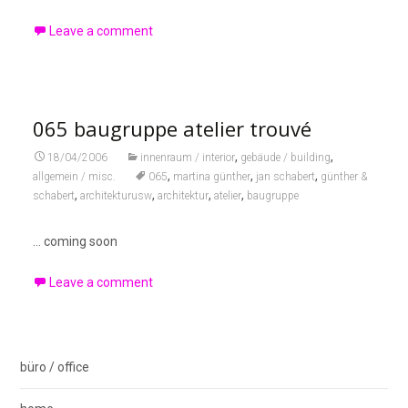
Leave a comment
065 baugruppe atelier trouvé
,
,
18/04/2006
innenraum / interior
gebäude / building
,
,
,
allgemein / misc.
065
martina günther
jan schabert
günther &
,
,
,
,
schabert
architekturusw
architektur
atelier
baugruppe
… coming soon
Leave a comment
büro / office