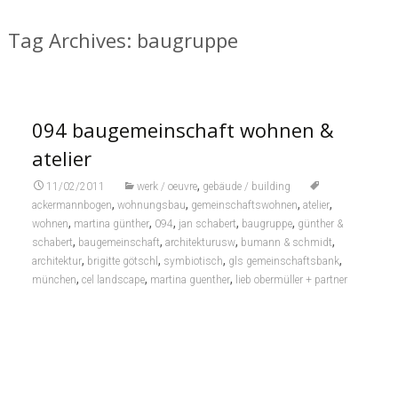
Tag Archives: baugruppe
094 baugemeinschaft wohnen &
atelier
,
11/02/2011
werk / oeuvre
gebäude / building
,
,
,
,
ackermannbogen
wohnungsbau
gemeinschaftswohnen
atelier
,
,
,
,
,
wohnen
martina günther
094
jan schabert
baugruppe
günther &
,
,
,
,
schabert
baugemeinschaft
architekturusw
bumann & schmidt
,
,
,
,
architektur
brigitte götschl
symbiotisch
gls gemeinschaftsbank
,
,
,
münchen
cel landscape
martina guenther
lieb obermüller + partner