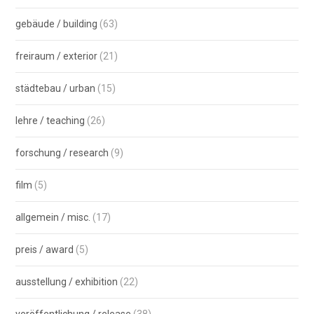
gebäude / building
(63)
freiraum / exterior
(21)
städtebau / urban
(15)
lehre / teaching
(26)
forschung / research
(9)
film
(5)
allgemein / misc.
(17)
preis / award
(5)
ausstellung / exhibition
(22)
veröffentlichung / release
(38)