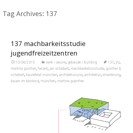
Tag Archives: 137
137 machbarkeitsstudie
jugendfreizeitzentren
,
,
,
10/06/2015
werk / oeuvre
gebäude / building
137
jfz
,
,
,
,
martina günther
freizeit
jan schabert
machbarkeitssstudie
günther &
,
,
,
,
,
schabert
baureferat münchen
architekturusw
architektur
erweiterung
,
,
bauen im bestand
münchen
martina guenther