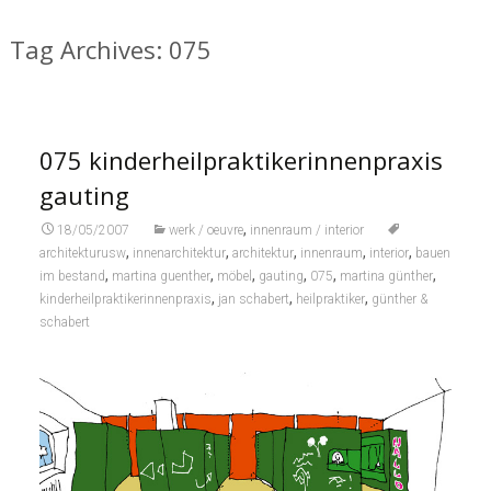
Tag Archives: 075
075 kinderheilpraktikerinnenpraxis
gauting
,
18/05/2007
werk / oeuvre
innenraum / interior
,
,
,
,
,
architekturusw
innenarchitektur
architektur
innenraum
interior
bauen
,
,
,
,
,
,
im bestand
martina guenther
möbel
gauting
075
martina günther
,
,
,
kinderheilpraktikerinnenpraxis
jan schabert
heilpraktiker
günther &
schabert