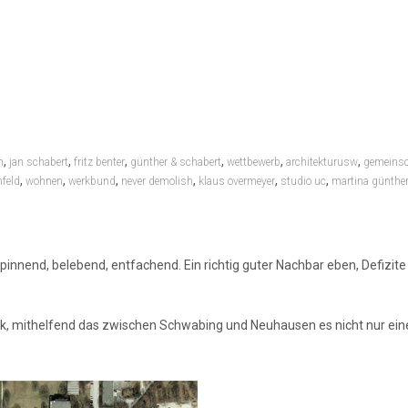
,
,
,
,
,
,
n
jan schabert
fritz benter
günther & schabert
wettbewerb
architekturusw
gemeins
,
,
,
,
,
,
nfeld
wohnen
werkbund
never demolish
klaus overmeyer
studio uc
martina günthe
innend, belebend, entfachend. Ein richtig guter Nachbar eben, Defizite 
, mithelfend das zwischen Schwabing und Neuhausen es nicht nur ein