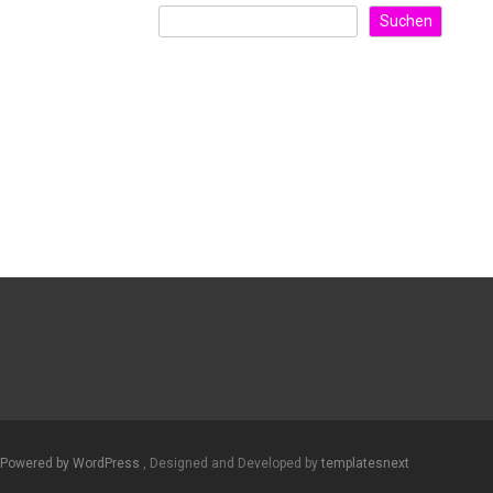
Suchen
Powered by WordPress
, Designed and Developed by
templatesnext