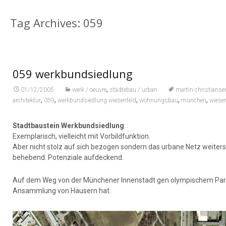
Tag Archives: 059
059 werkbundsiedlung
,
01/12/2005
werk / oeuvre
städtebau / urban
martin christianse
,
,
,
,
,
architektur
059
werkbundsiedlung wiesenfeld
wohnungsbau
münchen
wiese
Stadtbaustein Werkbundsiedlung
Exemplarisch, vielleicht mit Vorbildfunktion.
Aber nicht stolz auf sich bezogen sondern das urbane Netz weitersp
behebend. Potenziale aufdeckend.
Auf dem Weg von der Münchener Innenstadt gen olympischem Park
Ansammlung von Häusern hat.