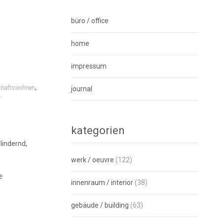
büro / office
home
impressum
,
chaftswohnen
journal
r
kategorien
lindernd,
werk / oeuvre
(122)
e
innenraum / interior
(38)
gebäude / building
(63)