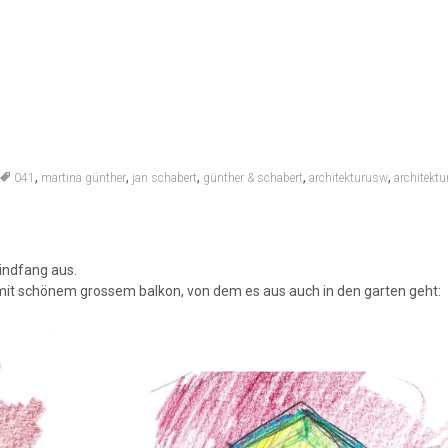
,
,
,
,
,
041
martina günther
jan schabert
günther & schabert
architekturusw
architektu
indfang aus.
 mit schönem grossem balkon, von dem es aus auch in den garten geht: