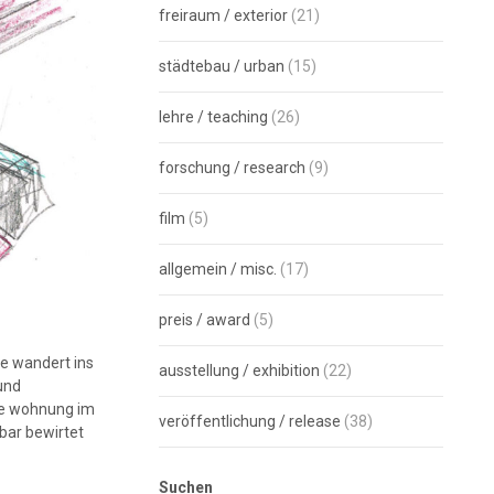
freiraum / exterior
(21)
städtebau / urban
(15)
lehre / teaching
(26)
forschung / research
(9)
film
(5)
allgemein / misc.
(17)
preis / award
(5)
e wandert ins
ausstellung / exhibition
(22)
und
die wohnung im
veröffentlichung / release
(38)
bar bewirtet
Suchen