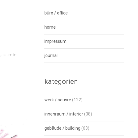
büro / office
home
impressum
,
r
bauen im
journal
kategorien
werk / oeuvre
(122)
innenraum / interior
(38)
gebäude / building
(63)