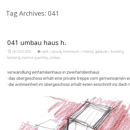
Tag Archives: 041
041 umbau haus h.
,
,
18/03/2003
werk / oeuvre
innenraum / interior
gebäude / building
,
,
bestand
martina guenther
umbau
verwandlung einfamilienhaus in zweifamilienhaus:
-das obergeschoss erhält eine private treppe vom gemeinsamen w
-die wohneinheit im obergeschoss erhält einen einschnitt ins dach