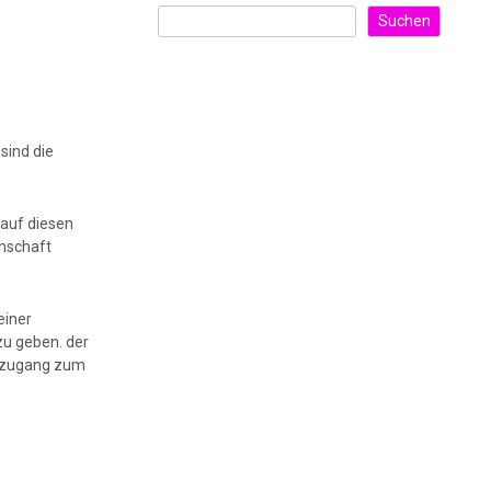
Suchen
sind die
 auf diesen
anschaft
einer
zu geben. der
en zugang zum