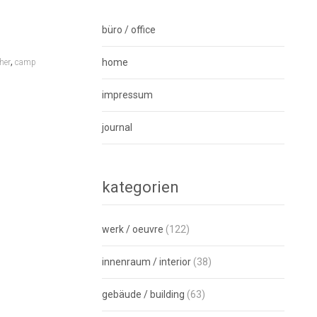
büro / office
,
home
her
camp
impressum
journal
kategorien
werk / oeuvre
(122)
innenraum / interior
(38)
gebäude / building
(63)