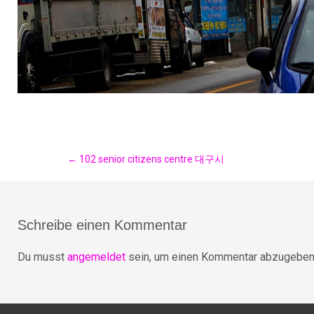
Post
←
102 senior citizens centre 대구시
navigation
Schreibe einen Kommentar
Du musst
angemeldet
sein, um einen Kommentar abzugeben