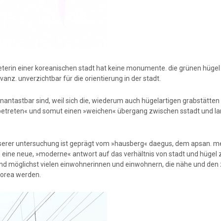
treterin einer koreanischen stadt hat keine monumente. die grünen hügel 
nz. unverzichtbar für die orientierung in der stadt.
nantastbar sind, weil sich die, wiederum auch hügelartigen grabstätten
l »betreten« und somut einen »weichen« übergang zwischen sstadt und l
nserer untersuchung ist geprägt vom »hausberg« daegus, dem apsan. m
 eine neue, »moderne« antwort auf das verhältnis von stadt und hügel 
n und möglichst vielen einwohnerinnen und einwohnern, die nähe und d
korea werden.