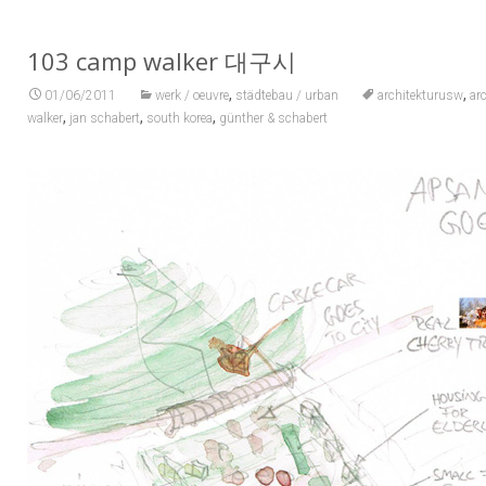
103 camp walker 대구시
,
,
01/06/2011
werk / oeuvre
städtebau / urban
architekturusw
ar
,
,
,
walker
jan schabert
south korea
günther & schabert