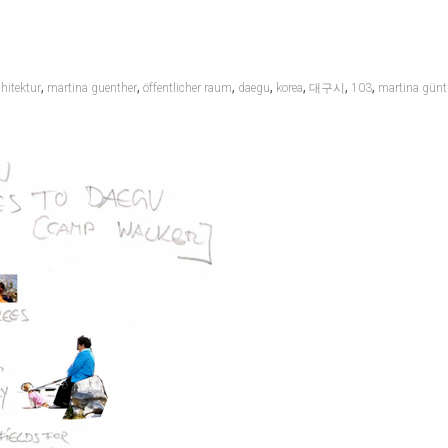
,
,
,
,
,
,
,
chitektur
martina guenther
öffentlicher raum
daegu
korea
대구시
103
martina günt