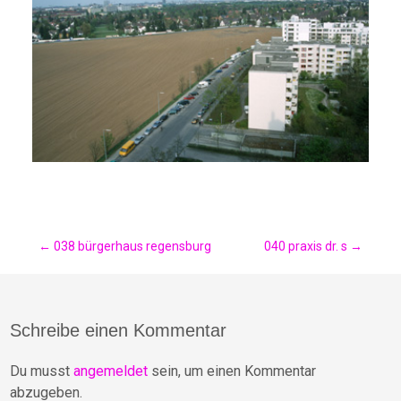
Post
←
038 bürgerhaus regensburg
040 praxis dr. s
→
navigation
Schreibe einen Kommentar
Du musst
angemeldet
sein, um einen Kommentar
abzugeben.