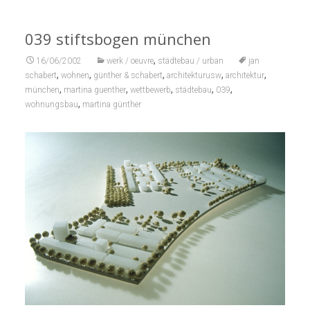
039 stiftsbogen münchen
,
16/06/2002
werk / oeuvre
städtebau / urban
jan
,
,
,
,
,
schabert
wohnen
günther & schabert
architekturusw
architektur
,
,
,
,
,
münchen
martina guenther
wettbewerb
städtebau
039
,
wohnungsbau
martina günther