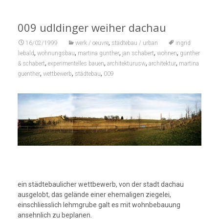
009 udldinger weiher dachau
,
16/02/1999
werk / oeuvre
städtebau / urban
ingrid
,
,
,
,
,
liebald
wohnungsbau
martina günther
jan schabert
wohnen
günther
,
,
,
,
& schabert
experimentelles bauen
architekturusw
architektur
martina
,
,
,
guenther
wettbewerb
städtebau
009
ein städtebaulicher wettbewerb, von der stadt dachau
ausgelobt, das gelände einer ehemaligen ziegelei,
einschliesslich lehmgrube galt es mit wohnbebauung
ansehnlich zu beplanen.