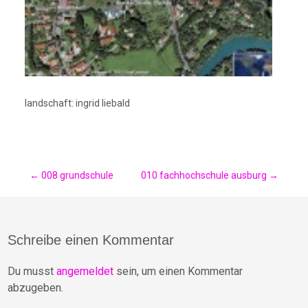
landschaft: ingrid liebald
Post
←
008 grundschule
010 fachhochschule ausburg
→
navigation
Schreibe einen Kommentar
Du musst
angemeldet
sein, um einen Kommentar
abzugeben.