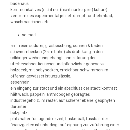
badehaus
kommunikatives (nicht nur (nicht nur körper-) kultur-)
zentrum des experimental jet set. dampf- und lehmbad,
waschmaschinen etc
seebad
am freien südufer, grasböschung, sonnen & baden,
schwimmbecken (25 m bahn) als drahtkäfig in den
udldinger weiher eingehängt. ohne störung der
uferbewohner tierischer und pflanzlicher genese via
holzdeck, mit babybecken, erreichbar. schwimmen im
offenen gewässer ist unzulässig.
espenhain
ein eingang zur stadt und ein abschluss der stadt; kontrast
hält wach. pappeln, anthropogen geprägtes
industriegehölz, im raster, auf schiefer ebene. geophyten
darunter.
bolzplatz
platzhalter für jugendfreizeit, basketball, fussball. der
finanzgarten ist unbedingt auf eignung zur zuführung einer