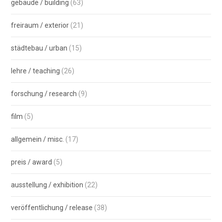
gebäude / building
(63)
freiraum / exterior
(21)
städtebau / urban
(15)
lehre / teaching
(26)
forschung / research
(9)
film
(5)
allgemein / misc.
(17)
preis / award
(5)
ausstellung / exhibition
(22)
veröffentlichung / release
(38)