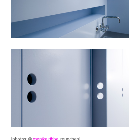
[photos: ©
monika ribbe
, münchen]