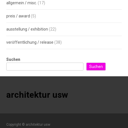
allgemein / misc.
(17)
preis / award
(5)
ausstellung / exhibition
(22)
veröffentlichung / release
(38)
Suchen
Suchen
architektur usw
Copyright © architektur usw