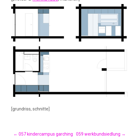
[grundriss, schnitte]
←
057 kindercampus garching
059 werkbundsiedlung
→