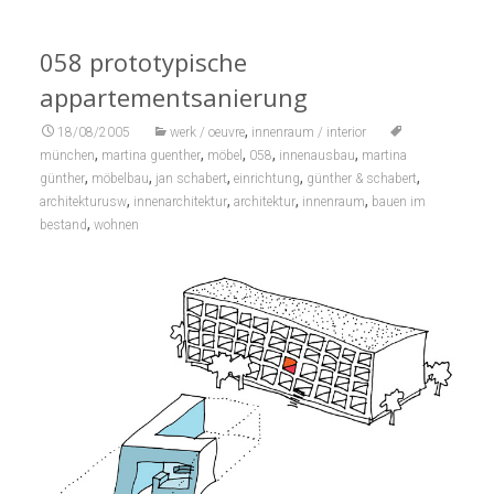
058 prototypische
appartementsanierung
,
18/08/2005
werk / oeuvre
innenraum / interior
,
,
,
,
,
münchen
martina guenther
möbel
058
innenausbau
martina
,
,
,
,
,
günther
möbelbau
jan schabert
einrichtung
günther & schabert
,
,
,
,
architekturusw
innenarchitektur
architektur
innenraum
bauen im
,
bestand
wohnen