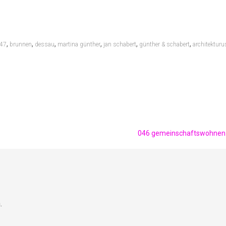
,
,
,
,
,
,
47
brunnen
dessau
martina günther
jan schabert
günther & schabert
architektur
046 gemeinschaftswohne
.