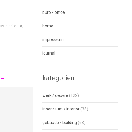
büro / office
,
,
home
usw
architektur
impressum
journal
kategorien
n
→
werk / oeuvre
(122)
innenraum / interior
(38)
gebäude / building
(63)