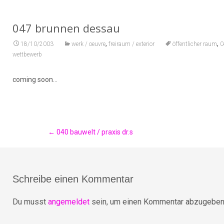
047 brunnen dessau
,
,
18/10/2003
werk / oeuvre
freiraum / exterior
öffentlicher raum
0
wettbewerb
coming soon…
Post
←
040 bauwelt / praxis dr.s
navigation
Schreibe einen Kommentar
Du musst
angemeldet
sein, um einen Kommentar abzugeben