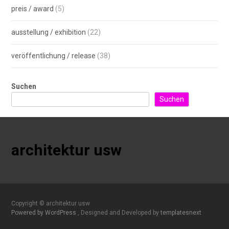
preis / award
(5)
ausstellung / exhibition
(22)
veröffentlichung / release
(38)
Suchen
Suchen
architektur usw
Copyright © architektur usw
Powered by WordPress
, Designed and Developed by
templatesnext