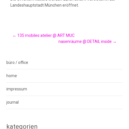
Landeshauptstadt München eröffnet.
Post
←
135 mobiles atelier @ ART MUC
nasenräume @ DETAIL inside
→
navigation
büro / office
home
impressum
journal
kategorien