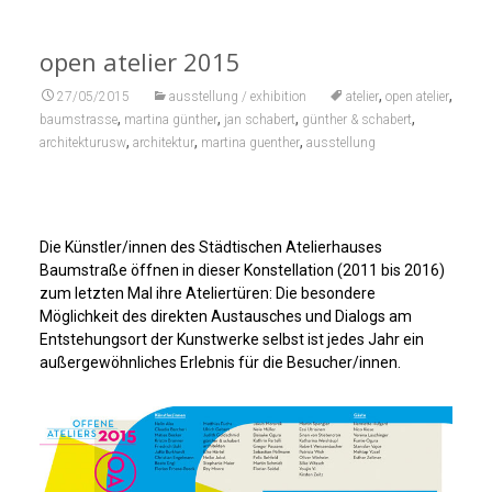
open atelier 2015
,
,
27/05/2015
ausstellung / exhibition
atelier
open atelier
,
,
,
,
baumstrasse
martina günther
jan schabert
günther & schabert
,
,
,
architekturusw
architektur
martina guenther
ausstellung
Die Künstler/innen des Städtischen Atelierhauses
Baumstraße öffnen in dieser Konstellation (2011 bis 2016)
zum letzten Mal ihre Ateliertüren: Die besondere
Möglichkeit des direkten Austausches und Dialogs am
Entstehungsort der Kunstwerke selbst ist jedes Jahr ein
außergewöhnliches Erlebnis für die Besucher/innen.