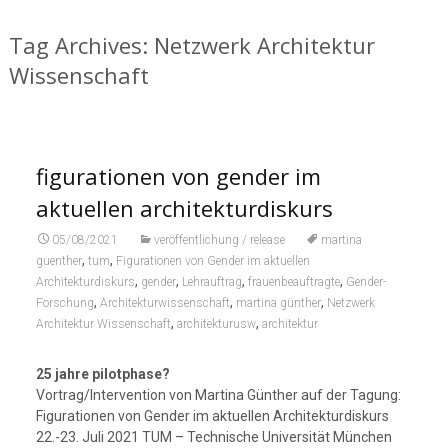
Tag Archives: Netzwerk Architektur
Wissenschaft
figurationen von gender im
aktuellen architekturdiskurs
05/08/2021
veröffentlichung / release
martina
,
,
guenther
tum
Figurationen von Gender im aktuellen
,
,
,
,
Architekturdiskurs
gender
Lehrauftrag
frauenbeauftragte
Gender-
,
,
,
Forschung
Architekturwissenschaft
martina günther
Netzwerk
,
,
Architektur Wissenschaft
architekturusw
architektur
25 jahre pilotphase?
Vortrag/Intervention von Martina Günther auf der Tagung:
Figurationen von Gender im aktuellen Architekturdiskurs
22.-23. Juli 2021 TUM – Technische Universität München