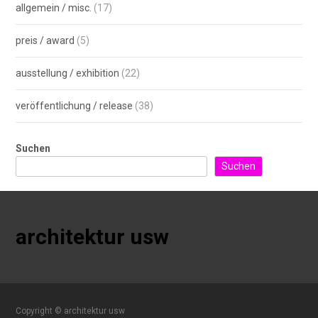
allgemein / misc.
(17)
preis / award
(5)
ausstellung / exhibition
(22)
veröffentlichung / release
(38)
Suchen
Suchen
architektur usw
Copyright © architektur usw