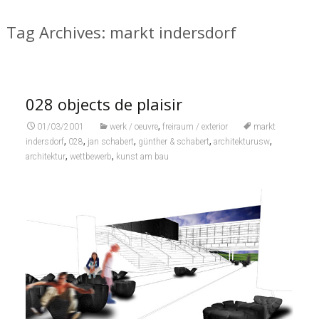
Tag Archives: markt indersdorf
028 objects de plaisir
,
01/03/2001
werk / oeuvre
freiraum / exterior
markt
,
,
,
,
,
indersdorf
028
jan schabert
günther & schabert
architekturusw
,
,
architektur
wettbewerb
kunst am bau