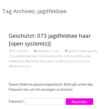
Tag Archives: jagdfeldsee
Geschützt: 073 jagdfeldsee haar
[open system(s)]
,
07/03/2007
allgemein / misc.
günther hacker panick
,
,
,
,
,
,
073
jagdfeldsee
haar
Sturmwarnleuchte
martina günther
iseo
,
,
,
,
wettbewerb
öffentlicher raum
open system(s)
kunst
kunst im
öffentlichen raum
Dieser Inhalt ist passwortgeschützt. Bitte gib unten das
Passwort ein, um ihn anzeigen zu können.
Passwort: