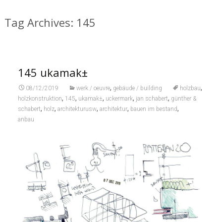
Tag Archives: 145
145 ukamak±
,
,
08/12/2019
werk / oeuvre
gebäude / building
holzbau
,
,
,
,
,
holzkonstruktion
145
ukamak±
uckermark
jan schabert
günther &
,
,
,
,
,
schabert
holz
architekturusw
architektur
bauen im bestand
anbau