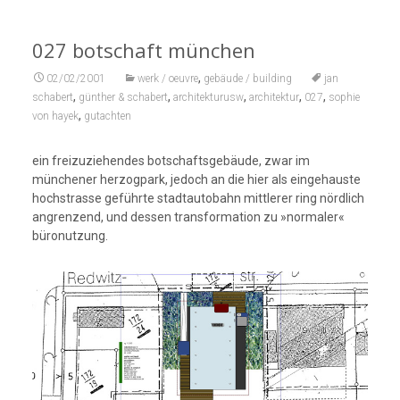
027 botschaft münchen
,
02/02/2001
werk / oeuvre
gebäude / building
jan
,
,
,
,
,
schabert
günther & schabert
architekturusw
architektur
027
sophie
,
von hayek
gutachten
ein freizuziehendes botschaftsgebäude, zwar im
münchener herzogpark, jedoch an die hier als eingehauste
hochstrasse geführte stadtautobahn mittlerer ring nördlich
angrenzend, und dessen transformation zu »normaler«
büronutzung.