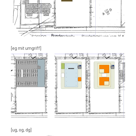
[eg mit umgriff]
[ug, og, dg]