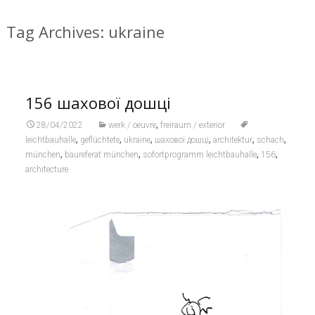
Tag Archives: ukraine
156 шахової дошці
,
28/04/2022
werk / oeuvre
freiraum / exterior
,
,
,
,
,
,
leichtbauhalle
geflüchtete
ukraine
шахової дошці
architektur
schach
,
,
,
,
münchen
baureferat münchen
sofortprogramm leichtbauhalle
156
architecture