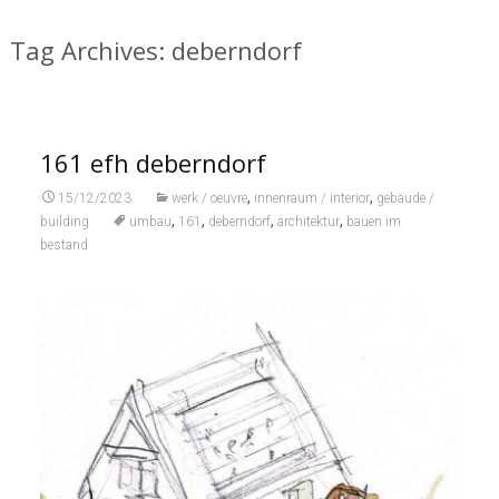
Tag Archives: deberndorf
161 efh deberndorf
,
,
15/12/2023
werk / oeuvre
innenraum / interior
gebäude /
,
,
,
,
building
umbau
161
deberndorf
architektur
bauen im
bestand