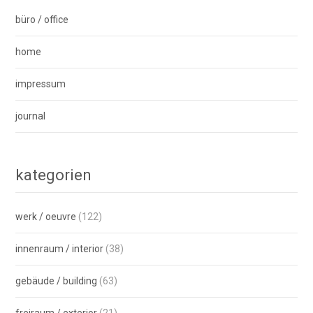
büro / office
home
impressum
journal
kategorien
werk / oeuvre
(122)
innenraum / interior
(38)
gebäude / building
(63)
freiraum / exterior
(21)